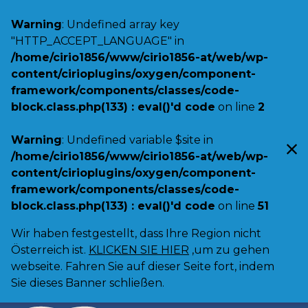
Warning
: Undefined array key
"HTTP_ACCEPT_LANGUAGE" in
/home/cirio1856/www/cirio1856-at/web/wp-
content/cirioplugins/oxygen/component-
framework/components/classes/code-
block.class.php(133) : eval()'d code
on line
2
Warning
: Undefined variable $site in
/home/cirio1856/www/cirio1856-at/web/wp-
content/cirioplugins/oxygen/component-
framework/components/classes/code-
block.class.php(133) : eval()'d code
on line
51
Wir haben festgestellt, dass Ihre Region nicht
Österreich ist.
KLICKEN SIE HIER
,um zu gehen
webseite. Fahren Sie auf dieser Seite fort, indem
Sie dieses Banner schließen.