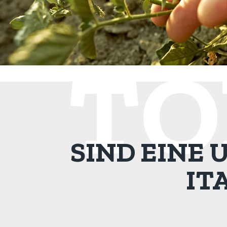
TO
SIND EINE
IT