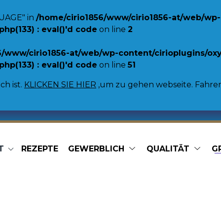
UAGE" in
/home/cirio1856/www/cirio1856-at/web/wp-
p(133) : eval()'d code
on line
2
6/www/cirio1856-at/web/wp-content/cirioplugins/o
p(133) : eval()'d code
on line
51
ch ist.
KLICKEN SIE HIER
,um zu gehen webseite. Fahren S
T
REZEPTE
GEWERBLICH
QUALITÄT
G
Marmeladen
 Bohnen
Aprikosenmarmelade Extra
Blaubeermarmelade Extra
en
Erdbeermarmelade Extra
ohnen
Pfirsichmarmelade Extra