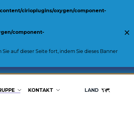
content/cirioplugins/oxygen/component-
xygen/component-
ie auf dieser Seite fort, indem Sie dieses Banner
RUPPE
KONTAKT
LAND
Food service
Bag in Box
Vegetables