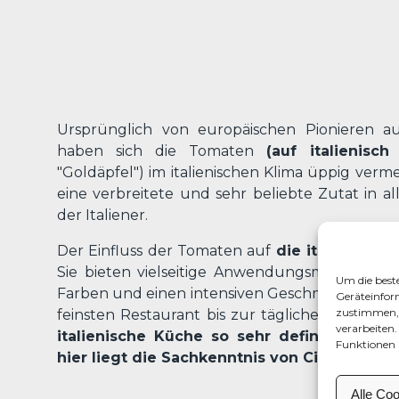
Ursprünglich von europäischen Pionieren au
haben sich die Tomaten
(auf italienisc
"Goldäpfel") im italienischen Klima üppig ver
eine verbreitete und sehr beliebte Zutat in a
der Italiener.
Der Einfluss der Tomaten auf
die italienisch
Sie bieten vielseitige Anwendungsmöglichkeit
Um die best
Farben und einen intensiven Geschmack in viel
Geräteinfor
zustimmen, 
feinsten Restaurant bis zur täglichen Mahlzeit
verarbeiten
italienische Küche so sehr definiert wie
Funktionen 
hier liegt die Sachkenntnis von Cirio.
Alle Co