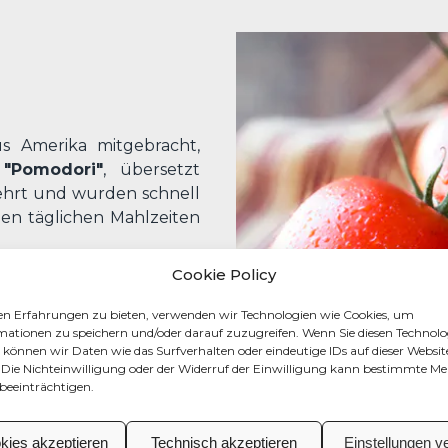
s Amerika mitgebracht,
h "Pomodori"
, übersetzt
mehrt und wurden schnell
llen täglichen Mahlzeiten
Cookie Policy
e Küche ist außer Frage.
en und bringen kräftige
en Erfahrungen zu bieten, verwenden wir Technologien wie Cookies, um
e beliebte Gerichte - vom
mationen zu speichern und/oder darauf zuzugreifen. Wenn Sie diesen Technolo
können wir Daten wie das Surfverhalten oder eindeutige IDs auf dieser Websit
 -
kein Produkt hat die
. Die Nichteinwilligung oder der Widerruf der Einwilligung kann bestimmte M
 die Tomate und genau
beeinträchtigen.
okies akzeptieren
Technisch akzeptieren
Einstellungen v