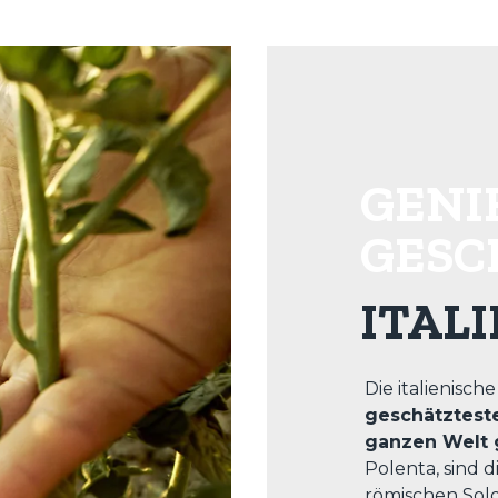
GENIE
ESC
ITAL
Die italienisch
geschätzteste
ganzen Welt 
Polenta, sind d
römischen Sold