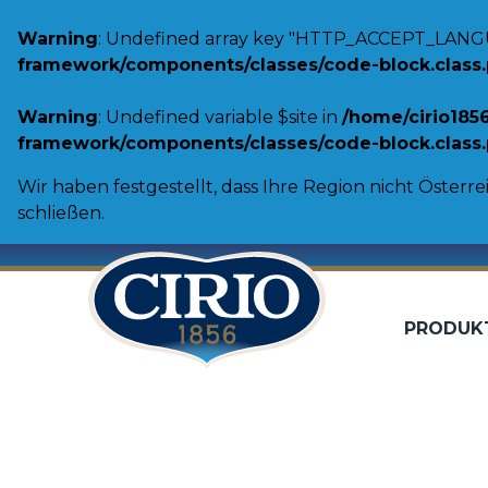
Warning
: Undefined array key "HTTP_ACCEPT_LANG
framework/components/classes/code-block.class.ph
Warning
: Undefined variable $site in
/home/cirio185
framework/components/classes/code-block.class.ph
Wir haben festgestellt, dass Ihre Region nicht Österrei
schließen.
PRODUK
Tomaten
Gemüse
Passierte Tomaten
Cannellini
Schältomaten
Linsen
Tomatenstücke
Kichererbs
Toskanische Reichweite
Borlotti B