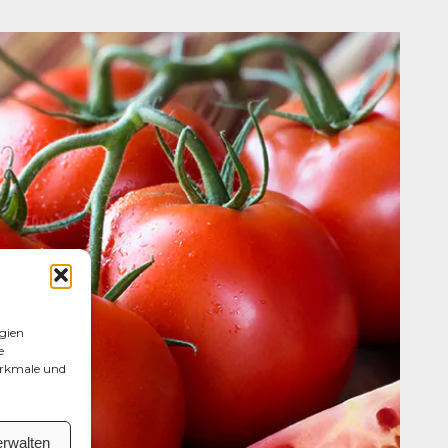
gien
e
erkmale und
erwalten