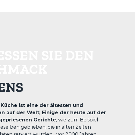
SSEN SIE DEN G
HMACK
IENS
e
Küche ist eine der ältesten und
n auf der Welt; Einige der heute auf der
gepriesenen Gerichte
, wie zum Beispiel
ieselben geblieben, die in alten Zeiten
aten serviert wurden... vor 2000 Jahren.