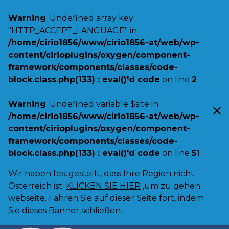
Warning
: Undefined array key
"HTTP_ACCEPT_LANGUAGE" in
/home/cirio1856/www/cirio1856-at/web/wp-
content/cirioplugins/oxygen/component-
framework/components/classes/code-
block.class.php(133) : eval()'d code
on line
2
Warning
: Undefined variable $site in
/home/cirio1856/www/cirio1856-at/web/wp-
content/cirioplugins/oxygen/component-
framework/components/classes/code-
block.class.php(133) : eval()'d code
on line
51
Wir haben festgestellt, dass Ihre Region nicht
Österreich ist.
KLICKEN SIE HIER
,um zu gehen
webseite. Fahren Sie auf dieser Seite fort, indem
Sie dieses Banner schließen.