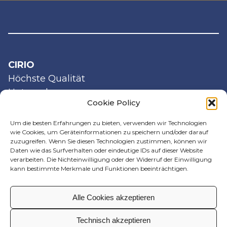
CIRIO
Höchste Qualität
Unternehmen
Cookie Policy
Zertifizierung
Partnerschaft
Um die besten Erfahrungen zu bieten, verwenden wir Technologien
wie Cookies, um Geräteinformationen zu speichern und/oder darauf
zuzugreifen. Wenn Sie diesen Technologien zustimmen, können wir
TOMATEN
Daten wie das Surfverhalten oder eindeutige IDs auf dieser Website
verarbeiten. Die Nichteinwilligung oder der Widerruf der Einwilligung
Passierte Tomaten
kann bestimmte Merkmale und Funktionen beeinträchtigen.
Schältomaten
Tomatenstücke
Alle Cookies akzeptieren
Toskanische Reichweite
Grob passierte Tomaten
Technisch akzeptieren