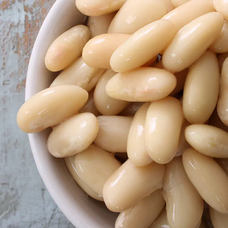
senbohnen
ey Bohnen
Organisch
en
 Mais