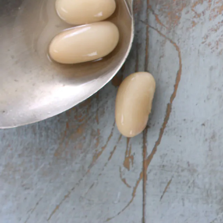
Grob passierte Tomaten
Weiße Rie
Tomatenmark
Rote Kidn
Datteltomaten
Grüne Erbs
Tomatenfilets
Extrasüßer
Kirschtomaten