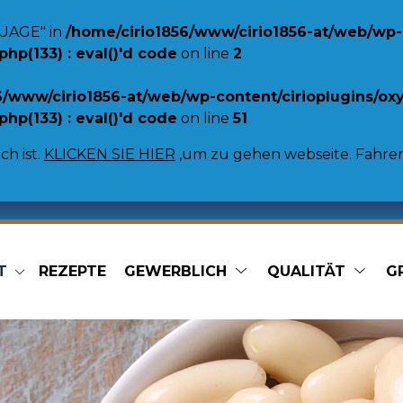
UAGE" in
/home/cirio1856/www/cirio1856-at/web/wp-
p(133) : eval()'d code
on line
2
6/www/cirio1856-at/web/wp-content/cirioplugins/o
p(133) : eval()'d code
on line
51
ch ist.
KLICKEN SIE HIER
,um zu gehen webseite. Fahren S
T
REZEPTE
GEWERBLICH
QUALITÄT
G
Marmeladen
 Bohnen
Aprikosenmarmelade Extra
Blaubeermarmelade Extra
en
Erdbeermarmelade Extra
ohnen
Pfirsichmarmelade Extra