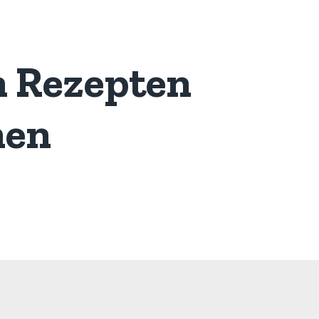
n Rezepten
nen