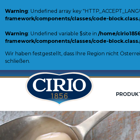
Warning
: Undefined array key "HTTP_ACCEPT_LANG
framework/components/classes/code-block.class.ph
Warning
: Undefined variable $site in
/home/cirio185
framework/components/classes/code-block.class.ph
Wir haben festgestellt, dass Ihre Region nicht Österrei
schließen.
PRODUK
Tomaten
Gemüse
Passierte Tomaten
Cannellini
Schältomaten
Linsen
Tomatenstücke
Kichererbs
Toskanische Reichweite
Borlotti B