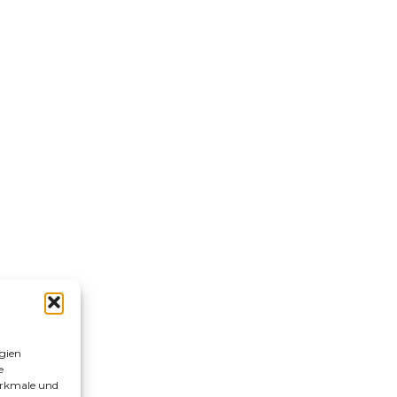
gien
e
erkmale und