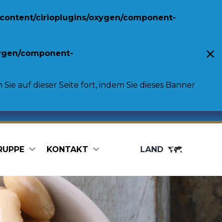
content/cirioplugins/oxygen/component-
xygen/component-
ie auf dieser Seite fort, indem Sie dieses Banner
RUPPE
KONTAKT
LAND
Food service
Bag in Box
Vegetables